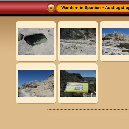
Wandern in Spanien
»
Ausflugstip