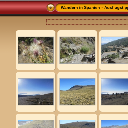
Wandern in Spanien
»
Ausflugstip