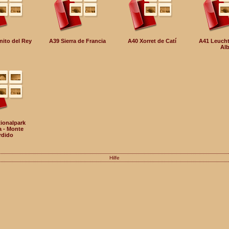
ito del Rey
A39 Sierra de Francia
A40 Xorret de Catí
A41 Leuch
Alb
ionalpark
 - Monte
rdido
Hilfe