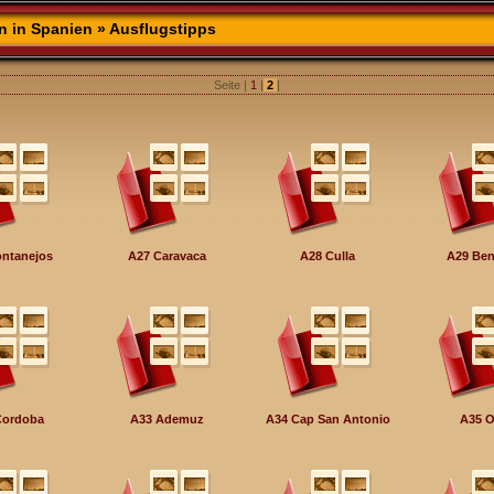
n in Spanien
» Ausflugstipps
Seite |
1
|
2
|
ntanejos
A27 Caravaca
A28 Culla
A29 Be
Cordoba
A33 Ademuz
A34 Cap San Antonio
A35 