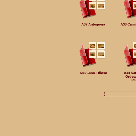
A37 Antequera
A38 Camin
A43 Cabo Tiñoso
A44 Nat
Ordesa
Pe