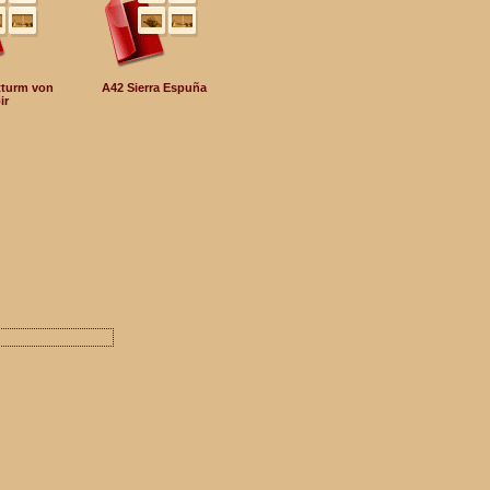
tturm von
A42 Sierra Espuña
ir