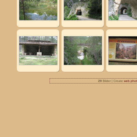
29
Bilder | Create
web phot