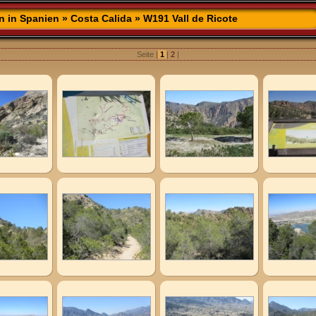
n in Spanien
»
Costa Calida
» W191 Vall de Ricote
Seite |
1
|
2
|