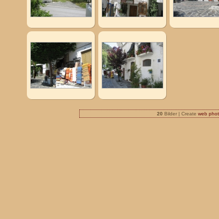
20
Bilder | Create
web phot