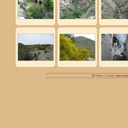
29
Bilder | Create
web phot