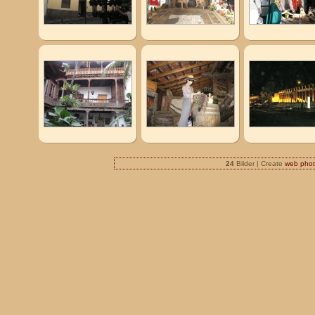
24
Bilder | Create
web phot