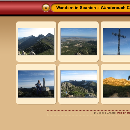
Wandern in Spanien
»
Wanderbuch Co
9
Bilder | Create
web phot