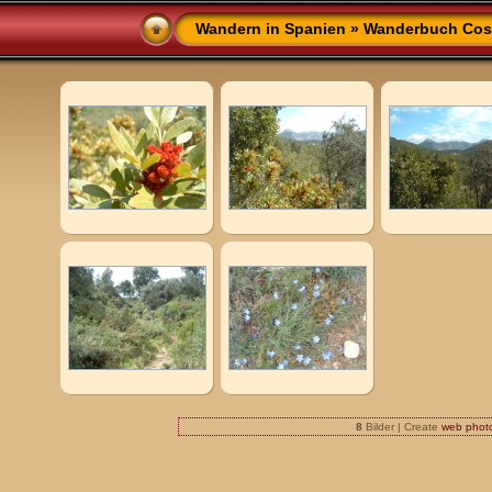
Wandern in Spanien
»
Wanderbuch Cost
8
Bilder | Create
web phot