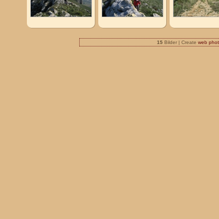
15
Bilder | Create
web phot