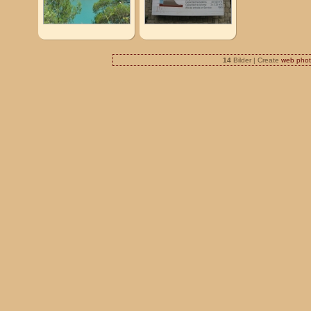
14
Bilder | Create
web phot