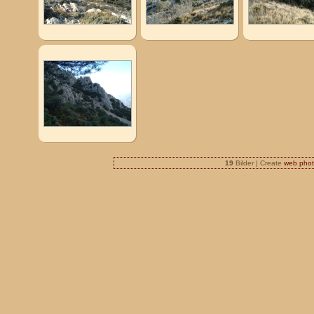
19
Bilder | Create
web phot