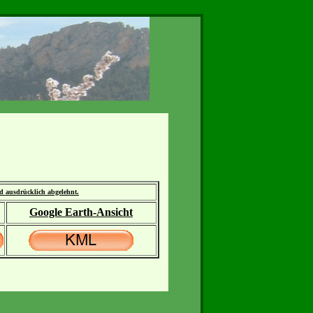
rd ausdrücklich abgelehnt.
Google Earth-Ansicht