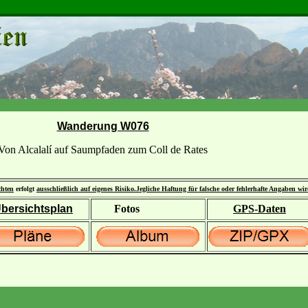
Wanderung W076
Von Alcalalí auf Saumpfaden zum Coll de Rates
chten
erfolgt
ausschließlich auf eigenes Risiko.
Jegliche Haftung für falsche oder fehlerhafte Angaben wi
bersichtsplan
Fotos
GPS-Daten