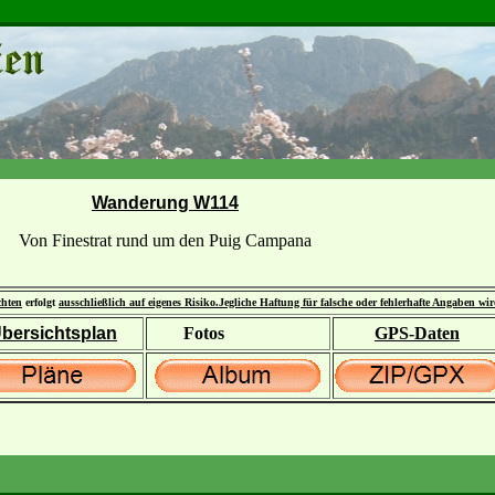
Wanderung W114
Von Finestrat rund um den Puig Campana
chten
erfolgt
ausschließlich auf eigenes Risiko.
Jegliche Haftung für falsche oder fehlerhafte Angaben wi
bersichtsplan
Fotos
GPS-Daten