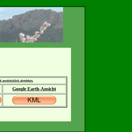
rd ausdrücklich abgelehnt.
Google Earth-Ansicht