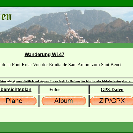
Wanderung W147
al de la Font Roja: Von der Ermita de Sant Antoni zum Sant Benet
chten
erfolgt
ausschließlich auf eigenes Risiko.
Jegliche Haftung für falsche oder fehlerhafte Angaben wi
bersichtsplan
Fotos
GPS-Daten