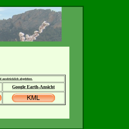
rd ausdrücklich abgelehnt.
Google Earth-Ansicht