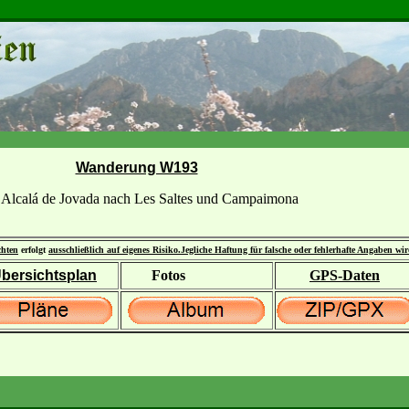
Wanderung W193
Alcalá de Jovada nach Les Saltes und Campaimona
chten
erfolgt
ausschließlich auf eigenes Risiko.
Jegliche Haftung für falsche oder fehlerhafte Angaben wi
bersichtsplan
Fotos
GPS-Daten