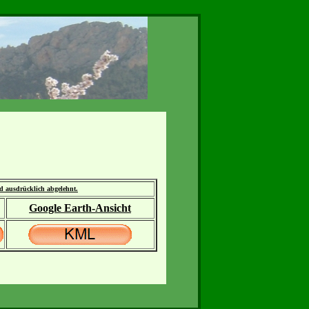
rd ausdrücklich abgelehnt.
Google Earth-Ansicht