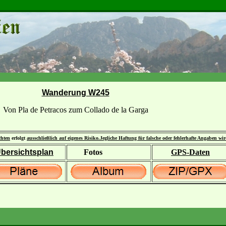
Wanderung W245
Von Pla de Petracos zum Collado de la Garga
chten
erfolgt
ausschließlich auf eigenes Risiko.
Jegliche Haftung für falsche oder fehlerhafte Angaben wi
bersichtsplan
Fotos
GPS-Daten