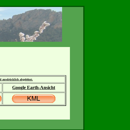
rd ausdrücklich abgelehnt.
Google Earth-Ansicht