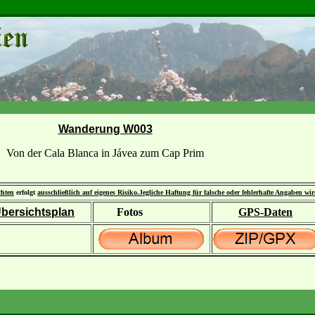
Wanderung W003
Von der Cala Blanca in Jávea zum Cap Prim
chten
erfolgt
ausschließlich auf eigenes Risiko.
Jegliche Haftung für falsche oder fehlerhafte Angaben wi
bersichtsplan
Fotos
GPS-Daten