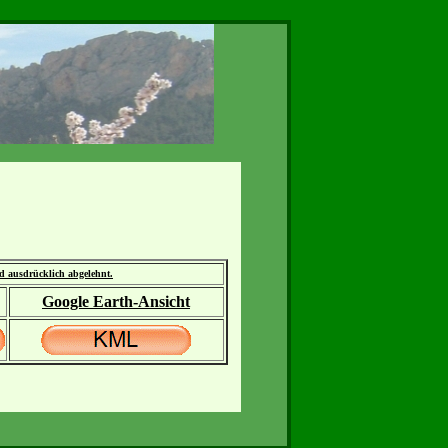
rd ausdrücklich abgelehnt.
Google Earth-Ansicht