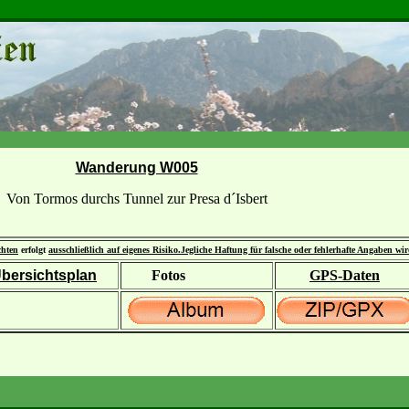
Wanderung W005
Von Tormos durchs Tunnel zur Presa d´Isbert
chten
erfolgt
ausschließlich auf eigenes Risiko.
Jegliche Haftung für falsche oder fehlerhafte Angaben wi
bersichtsplan
Fotos
GPS-Daten