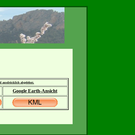
rd ausdrücklich abgelehnt.
Google Earth-Ansicht