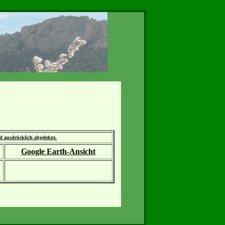
rd ausdrücklich abgelehnt.
Google Earth-Ansicht