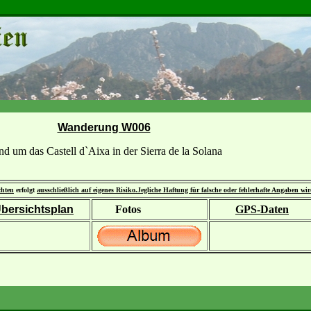
Wanderung W006
d um das Castell d`Aixa in der Sierra de la Solana
chten
erfolgt
ausschließlich auf eigenes Risiko.
Jegliche Haftung für falsche oder fehlerhafte Angaben wi
bersichtsplan
Fotos
GPS-Daten