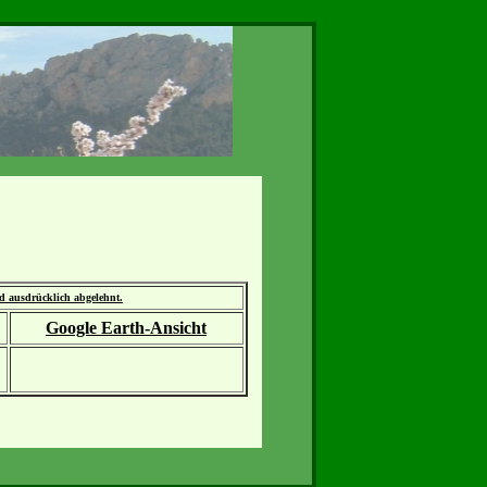
rd ausdrücklich abgelehnt.
Google Earth-Ansicht