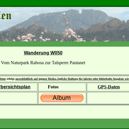
Wanderung W050
Vom Naturpark Rabosa zur Talsperre Pantanet
chten
erfolgt
ausschließlich auf eigenes Risiko.
Jegliche Haftung für falsche oder fehlerhafte Angaben wi
bersichtsplan
Fotos
GPS-Daten