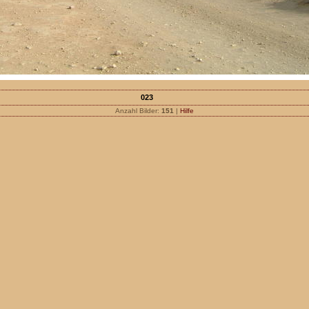
023
Anzahl Bilder:
151
|
Hilfe