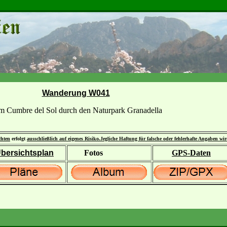
Wanderung W041
 Cumbre del Sol durch den Naturpark Granadella
chten
erfolgt
ausschließlich auf eigenes Risiko.
Jegliche Haftung für falsche oder fehlerhafte Angaben wi
bersichtsplan
Fotos
GPS-Daten